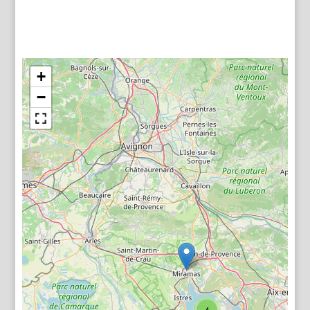
+
−
4