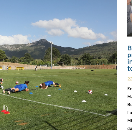
B
p
i
t
2
En
Ma
Bo
l’
MP
da