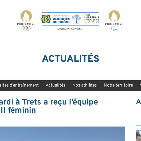
ACTUALITÉS
sites d’entraînement
Actualités
Nos athlètes
Notre territoire
rdi à Trets a reçu l’équipe
A
ll féminin