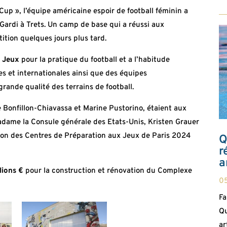
up », l’équipe américaine espoir de football féminin a
 Gardi à Trets. Un camp de base qui a réussi aux
ition quelques jours plus tard.
x Jeux
pour la pratique du football et a l’habitude
s et internationales ainsi que des équipes
grande qualité des terrains de football.
e Bonfillon-Chiavassa et Marine Pustorino, étaient aux
adame la Consule générale des Etats-Unis, Kristen Grauer
tion des Centres de Préparation aux Jeux de Paris 2024
Q
r
a
lions €
pour la construction et rénovation du Complexe
0
Fa
Qu
ar