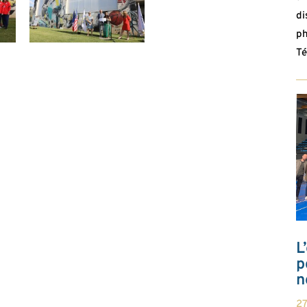
di
ph
Té
L
p
n
2